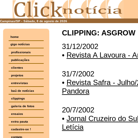
Campinas/SP -
Sábado, 8 de agosto de 2026
CLIPPING: ASGROW
home
31/12/2002
gigo notícias
profissionais
•
Revista A Lavoura - A
publicações
clientes
31/7/2002
projetos
•
Revista Safra - Julho/
entrevistas
Pandora
baú de notícias
clippings
galeria de fotos
20/7/2002
ensaios
•
Jornal Cruzeiro do Su
extra pauta
Letícia
cadastre-se !
contato