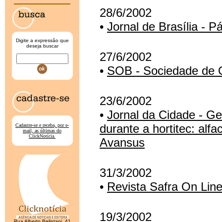
28/6/2002
•
Jornal de Brasília - P
Digite a expressão que
deseja buscar
27/6/2002
•
SOB - Sociedade de Ol
23/6/2002
•
Jornal da Cidade - Ge
durante a hortitec: alf
Cadastre-se e receba, por e-
mail, as últimas do
ClickNotícia.
Avansus
31/3/2002
•
Revista Safra On Line
19/3/2002
Rua Alberto Belintani, 41