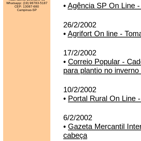
Whatsapp: (19) 98783-5187
•
Agência SP On Line -
CEP: 13087-680
Campinas-SP
26/2/2002
•
Agrifort On line - To
17/2/2002
•
Correio Popular - Cad
para plantio no inverno
10/2/2002
•
Portal Rural On Line 
6/2/2002
•
Gazeta Mercantil Inter
cabeça