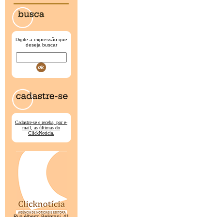
Digite a expressão que
deseja buscar
Cadastre-se e receba, por e-
mail, as últimas do
ClickNotícia.
Rua Alberto Belintani, 41