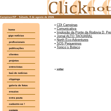
Campinas/SP -
Sábado, 8 de agosto de 2026
•
CDI Campinas
•
Comunicativa
home
•
Implosão da Ponte da Rodovia D. Pe
gigo notícias
•
Jornal ALTO TAQUARAL
•
North Eco-Adventures
profissionais
•
SOS Pequeninos
•
Tonico´s Boteco
publicações
clientes
projetos
entrevistas
«
voltar
baú de notícias
clippings
galeria de fotos
ensaios
extra pauta
cadastre-se !
contato