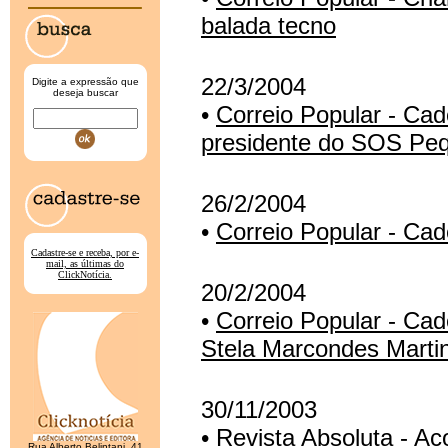
balada tecno
22/3/2004
Digite a expressão que
deseja buscar
•
Correio Popular - Cad
presidente do SOS Peq
26/2/2004
•
Correio Popular - Cad
Cadastre-se e receba, por e-
mail, as últimas do
ClickNotícia.
20/2/2004
•
Correio Popular - Cad
Stela Marcondes Marti
30/11/2003
•
Revista Absoluta - Ac
Rua Alberto Belintani, 41