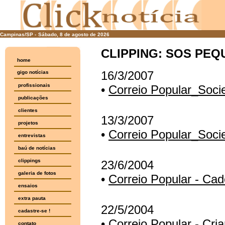
Campinas/SP -
Sábado, 8 de agosto de 2026
CLIPPING: SOS PEQ
home
16/3/2007
gigo notícias
profissionais
•
Correio Popular_Soc
publicações
clientes
13/3/2007
projetos
•
Correio Popular_Soc
entrevistas
baú de notícias
clippings
23/6/2004
galeria de fotos
•
Correio Popular - Ca
ensaios
extra pauta
22/5/2004
cadastre-se !
•
Correio Popular - Cr
contato