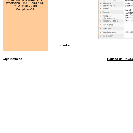
Whatsapp: (19) 98783-5187
CEP: 13087-680
Campinas-SP
«
voltar
Gigo Notícias
Política de Priva