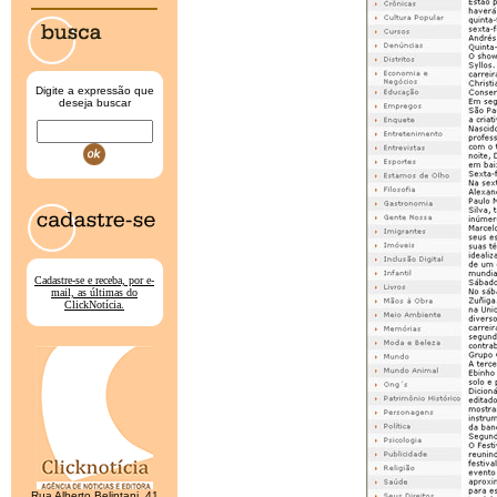
Digite a expressão que
deseja buscar
Cadastre-se e receba, por e-
mail, as últimas do
ClickNotícia.
Rua Alberto Belintani, 41