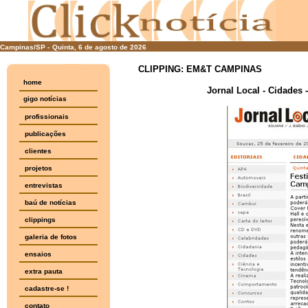
Campinas/SP -
Quinta, 6 de agosto de 2026
CLIPPING: EM&T CAMPINAS
home
Jornal Local - Cidades
gigo notícias
profissionais
publicações
clientes
projetos
entrevistas
baú de notícias
clippings
galeria de fotos
ensaios
extra pauta
cadastre-se !
contato