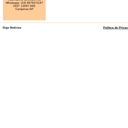
Whatsapp: (19) 98783-5187
CEP: 13087-680
Campinas-SP
Gigo Notícias
Política de Priva