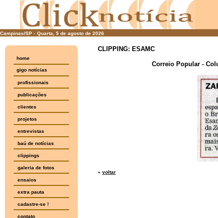
Campinas/SP -
Quarta, 5 de agosto de 2026
CLIPPING: ESAMC
home
Correio Popular - Col
gigo notícias
profissionais
publicações
clientes
projetos
entrevistas
baú de notícias
clippings
galeria de fotos
«
voltar
ensaios
extra pauta
cadastre-se !
contato