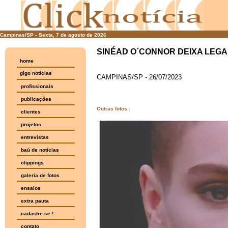
Campinas/SP -
Sexta, 7 de agosto de 2026
SINÉAD O´CONNOR DEIXA LEGA
home
gigo notícias
CAMPINAS/SP - 26/07/2023
profissionais
publicações
Outras fotos :
clientes
projetos
entrevistas
baú de notícias
clippings
galeria de fotos
ensaios
extra pauta
cadastre-se !
contato