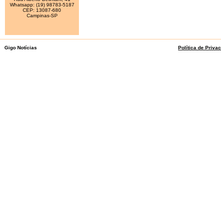
Whatsapp: (19) 98783-5187
CEP: 13087-680
Campinas-SP
Gigo Notícias
Política de Priva