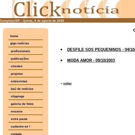
Campinas/SP -
Quinta, 6 de agosto de 2026
home
gigo notícias
DESFILE SOS PEQUENINOS - 04/10
profissionais
publicações
MODA AMOR - 09/10/2003
clientes
projetos
entrevistas
«
voltar
baú de notícias
clippings
galeria de fotos
ensaios
extra pauta
cadastre-se !
contato