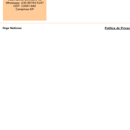
Whatsapp: (19) 98783-5187
CEP: 13087-680
Campinas-SP
Gigo Notícias
Política de Priva