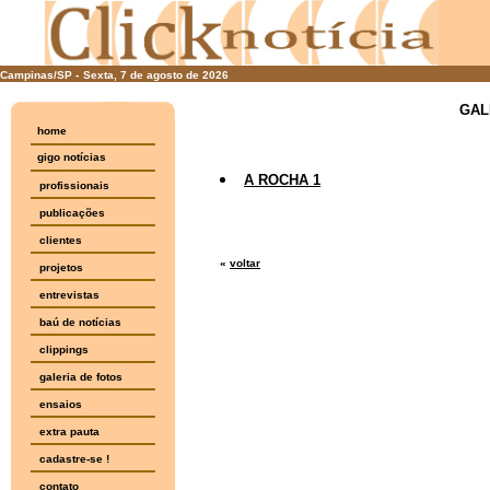
Campinas/SP -
Sexta, 7 de agosto de 2026
GAL
home
gigo notícias
A ROCHA 1
profissionais
publicações
clientes
«
voltar
projetos
entrevistas
baú de notícias
clippings
galeria de fotos
ensaios
extra pauta
cadastre-se !
contato