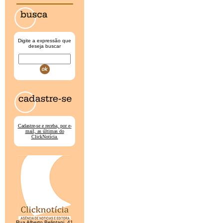
Digite a expressão que
deseja buscar
Cadastre-se e receba, por e-
mail, as últimas do
ClickNotícia.
Rua Alberto Belintani, 41