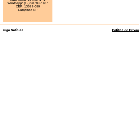
Whatsapp: (19) 98783-5187
CEP: 13087-680
Campinas-SP
Gigo Notícias
Política de Priva