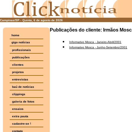
Campinas/SP -
Quinta, 6 de agosto de 2026
Publicações do cliente: Irmãos Mosc
home
Informativo Mosca - Janeiro-Abril/2001
gigo notícias
Informativo Mosca - Junho-Setembro/2001
profissionais
publicações
clientes
projetos
entrevistas
baú de notícias
clippings
galeria de fotos
ensaios
extra pauta
cadastre-se !
contato