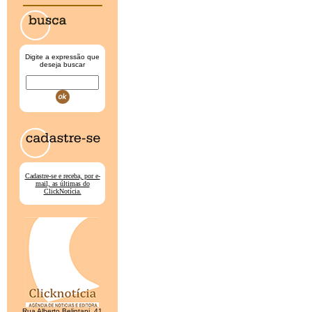
Digite a expressão que
deseja buscar
Cadastre-se e receba, por e-
mail, as últimas do
ClickNotícia.
Rua Alberto Belintani, 41