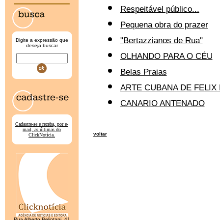
Respeitável público...
Pequena obra do prazer
"Bertazzianos de Rua"
Digite a expressão que
deseja buscar
OLHANDO PARA O CÉU
Belas Praias
ARTE CUBANA DE FELIX
CANARIO ANTENADO
Cadastre-se e receba, por e-
mail, as últimas do
«
voltar
ClickNotícia.
Rua Alberto Belintani, 41