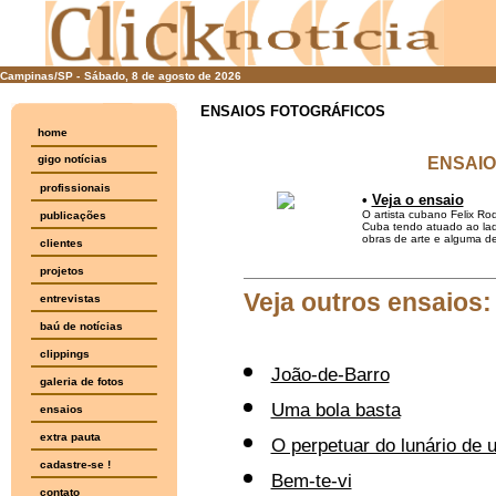
Campinas/SP -
Sábado, 8 de agosto de 2026
ENSAIOS FOTOGRÁFICOS
home
gigo notícias
ENSAIO
profissionais
•
Veja o ensaio
O artista cubano Felix Rod
publicações
Cuba tendo atuado ao lado
obras de arte e alguma de
clientes
projetos
Veja outros ensaios:
entrevistas
baú de notícias
clippings
João-de-Barro
galeria de fotos
Uma bola basta
ensaios
extra pauta
O perpetuar do lunário de 
cadastre-se !
Bem-te-vi
contato