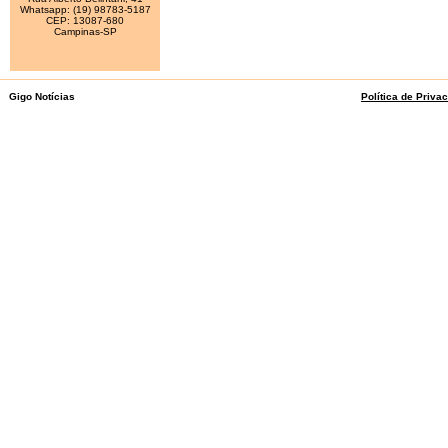
Whatsapp: (19) 98783-5187
CEP: 13087-680
Campinas-SP
Gigo Notícias
Política de Priva